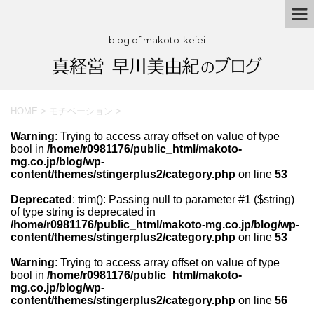
blog of makoto-keiei
HOME
>
モチベーション
>
Warning
: Trying to access array offset on value of type
bool in
/home/r0981176/public_html/makoto-
mg.co.jp/blog/wp-
content/themes/stingerplus2/category.php
on line
53
Deprecated
: trim(): Passing null to parameter #1 ($string)
of type string is deprecated in
/home/r0981176/public_html/makoto-mg.co.jp/blog/wp-
content/themes/stingerplus2/category.php
on line
53
Warning
: Trying to access array offset on value of type
bool in
/home/r0981176/public_html/makoto-
mg.co.jp/blog/wp-
content/themes/stingerplus2/category.php
on line
56