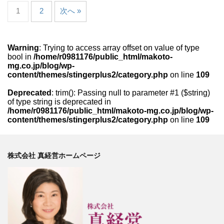
1
2
次へ »
Warning
: Trying to access array offset on value of type
bool in
/home/r0981176/public_html/makoto-
mg.co.jp/blog/wp-
content/themes/stingerplus2/category.php
on line
109
Deprecated
: trim(): Passing null to parameter #1 ($string)
of type string is deprecated in
/home/r0981176/public_html/makoto-mg.co.jp/blog/wp-
content/themes/stingerplus2/category.php
on line
109
株式会社 真経営ホームページ