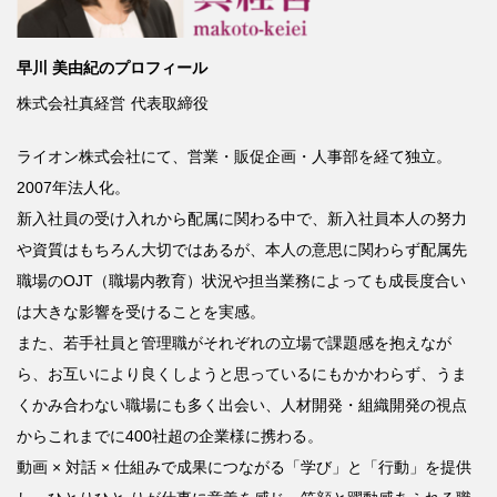
早川 美由紀のプロフィール
株式会社真経営
代表取締役
ライオン株式会社にて、営業・販促企画・人事部を経て独立。
2007
年法人化。
新入社員の受け入れから配属に関わる中で、新入社員本人の努力
や資質はもちろん大切ではあるが、本人の意思に関わらず配属先
職場の
OJT
（職場内教育）状況や担当業務によっても成長度合い
は大きな影響を受けることを実感。
また、若手社員と管理職がそれぞれの立場で課題感を抱えなが
ら、お互いにより良くしようと思っているにもかかわらず、うま
くかみ合わない職場にも多く出会い、人材開発・組織開発の視点
からこれまでに
400
社超の企業様に携わる。
動画
×
対話
×
仕組みで成果につながる「学び」と「行動」を提供