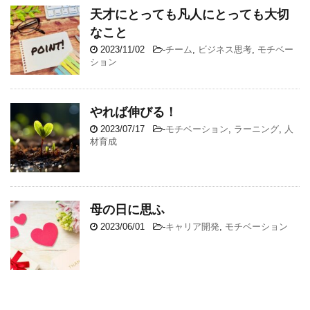
天才にとっても凡人にとっても大切
なこと
2023/11/02
-
チーム
,
ビジネス思考
,
モチベー
ション
やれば伸びる！
2023/07/17
-
モチベーション
,
ラーニング
,
人
材育成
母の日に思ふ
2023/06/01
-
キャリア開発
,
モチベーション