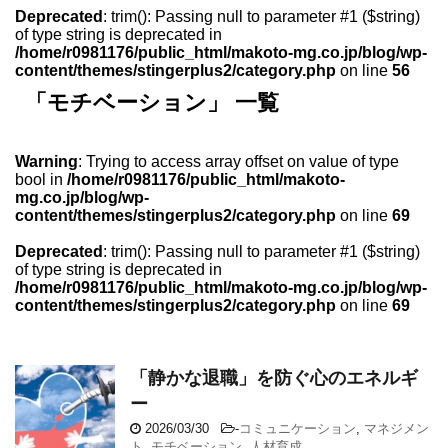
Deprecated
: trim(): Passing null to parameter #1 ($string)
of type string is deprecated in
/home/r0981176/public_html/makoto-mg.co.jp/blog/wp-
content/themes/stingerplus2/category.php
on line
56
「モチベーション」 一覧
Warning
: Trying to access array offset on value of type
bool in
/home/r0981176/public_html/makoto-
mg.co.jp/blog/wp-
content/themes/stingerplus2/category.php
on line
69
Deprecated
: trim(): Passing null to parameter #1 ($string)
of type string is deprecated in
/home/r0981176/public_html/makoto-mg.co.jp/blog/wp-
content/themes/stingerplus2/category.php
on line
69
「静かな退職」を防ぐ心のエネルギ
ー
2026/03/30
-
コミュニケーション
,
マネジメン
ト
,
モチベーション
,
人材育成