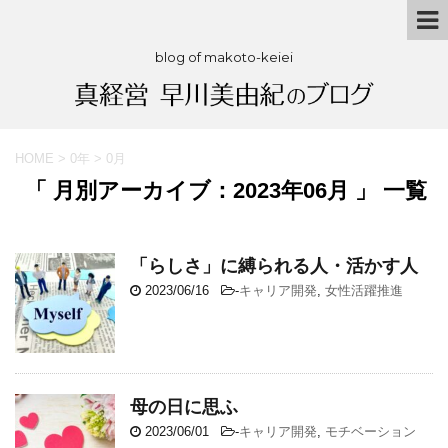
blog of makoto-keiei
HOME
>
0年
>
0月
「 月別アーカイブ：2023年06月 」 一覧
「らしさ」に縛られる人・活かす人
2023/06/16
-
キャリア開発
,
女性活躍推進
母の日に思ふ
2023/06/01
-
キャリア開発
,
モチベーション