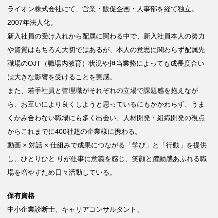
ライオン株式会社にて、営業・販促企画・人事部を経て独立。
2007
年法人化。
新入社員の受け入れから配属に関わる中で、新入社員本人の努力
や資質はもちろん大切ではあるが、本人の意思に関わらず配属先
職場の
OJT
（職場内教育）状況や担当業務によっても成長度合い
は大きな影響を受けることを実感。
また、若手社員と管理職がそれぞれの立場で課題感を抱えなが
ら、お互いにより良くしようと思っているにもかかわらず、うま
くかみ合わない職場にも多く出会い、人材開発・組織開発の視点
からこれまでに
400
社超の企業様に携わる。
動画
×
対話
×
仕組みで成果につながる「学び」と「行動」を提供
し、ひとりひと
りが仕事に意義を感じ、笑顔と躍動感あふれる職
場を増やすため日々活動している。
保有資格
中小企業診断士、キャリアコンサルタント、