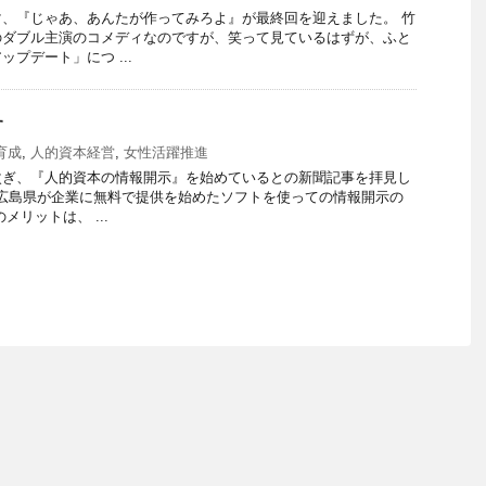
、『じゃあ、あんたが作ってみろよ』が最終回を迎えました。 竹
のダブル主演のコメディなのですが、笑って見ているはずが、ふと
プデート」につ ...
す
育成
,
人的資本経営
,
女性活躍推進
次ぎ、『人的資本の情報開示』を始めているとの新聞記事を拝見し
ら、広島県が企業に無料で提供を始めたソフトを使っての情報開示の
メリットは、 ...