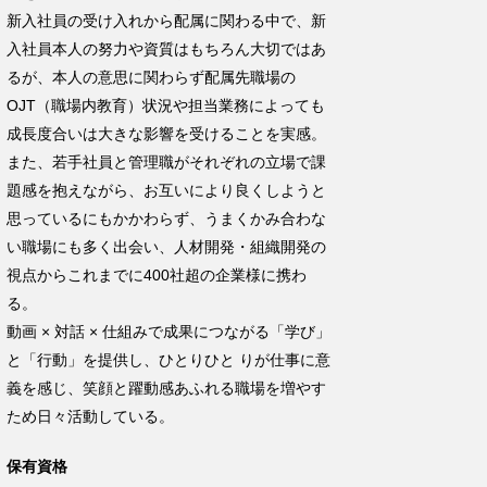
新入社員の受け入れから配属に関わる中で、新
入社員本人の努力や資質はもちろん大切ではあ
るが、本人の意思に関わらず配属先職場の
OJT
（職場内教育）状況や担当業務によっても
成長度合いは大きな影響を受けることを実感。
また、若手社員と管理職がそれぞれの立場で課
題感を抱えながら、お互いにより良くしようと
思っているにもかかわらず、うまくかみ合わな
い職場にも多く出会い、人材開発・組織開発の
視点からこれまでに
400
社超の企業様に携わ
る。
動画
×
対話
×
仕組みで成果につながる「学び」
と「行動」を提供し、ひとりひと
りが仕事に意
義を感じ、笑顔と躍動感あふれる職場を増やす
ため日々活動している。
保有資格