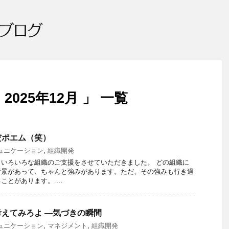
025年12月 」 一覧
だポエム（笑）
ュニケーション
,
組織開発
いろいろな組織のご支援をさせていただきました。 どの組織に
背景があって、ちゃんと強みがあります。ただ、その強みも行き過
とがあります。 ...
えてみろよ ―気づきの瞬間
ュニケーション
,
マネジメント
,
組織開発