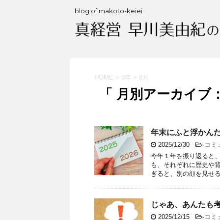
blog of makoto-keiei
HOME
>
0年
>
0月
「 月別アーカイブ：2
年末にふと浮かん
2025/12/30
-
コミ
今年１年を振り返ると、
も、それぞれに歴史や
ぎると、別の顔を見せるこ
じゃあ、あんたも考
2025/12/15
-
コミ