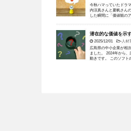
今秋ハマっていたドラマ
内涼真さんと夏帆さん
した瞬間に「価値観のアッ
潜在的な価値を示
2025/12/01
-
人材
広島県の中小企業が相
ました。 2024年か
動きです。 このソフトの