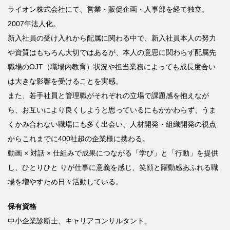
ライオン株式会社にて、営業・販促企画・人事部を経て独立。
2007
年法人化。
新入社員の受け入れから配属に関わる中で、新入社員本人の努力
や資質はもちろん大切ではあるが、本人の意思に関わらず配属先
職場の
OJT
（職場内教育）状況や担当業務によっても成長度合い
は大きな影響を受けることを実感。
また、若手社員と管理職がそれぞれの立場で課題感を抱えなが
ら、お互いにより良くしようと思っているにもかかわらず、うま
くかみ合わない職場にも多く出会い、人材開発・組織開発の視点
からこれまでに
400
社超の企業様に携わる。
動画
×
対話
×
仕組みで成果につながる「学び」と「行動」を提供
し、ひとりひと
りが仕事に意義を感じ、笑顔と躍動感あふれる職
場を増やすため日々活動している。
保有資格
中小企業診断士、キャリアコンサルタント、