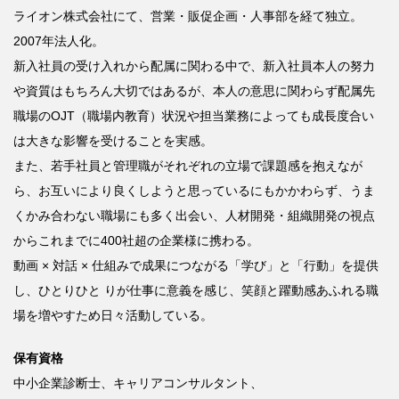
ライオン株式会社にて、営業・販促企画・人事部を経て独立。
2007
年法人化。
新入社員の受け入れから配属に関わる中で、新入社員本人の努力
や資質はもちろん大切ではあるが、本人の意思に関わらず配属先
職場の
OJT
（職場内教育）状況や担当業務によっても成長度合い
は大きな影響を受けることを実感。
また、若手社員と管理職がそれぞれの立場で課題感を抱えなが
ら、お互いにより良くしようと思っているにもかかわらず、うま
くかみ合わない職場にも多く出会い、人材開発・組織開発の視点
からこれまでに
400
社超の企業様に携わる。
動画
×
対話
×
仕組みで成果につながる「学び」と「行動」を提供
し、ひとりひと
りが仕事に意義を感じ、笑顔と躍動感あふれる職
場を増やすため日々活動している。
保有資格
中小企業診断士、キャリアコンサルタント、