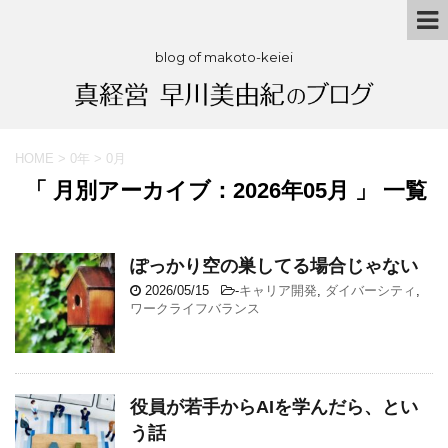
blog of makoto-keiei
HOME
>
0年
>
0月
「 月別アーカイブ：2026年05月 」 一覧
ぽっかり空の巣してる場合じゃない
2026/05/15
-
キャリア開発
,
ダイバーシティ
,
ワークライフバランス
役員が若手からAIを学んだら、とい
う話