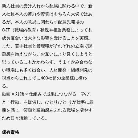
新入社員の受け入れから配属に関わる中で、新
入社員本人の努力や資質はもちろん大切ではあ
るが、本人の意思に関わらず配属先職場の
OJT
（職場内教育）状況や担当業務によっても
成長度合いは大きな影響を受けることを実感。
また、若手社員と管理職がそれぞれの立場で課
題感を抱えながら、お互いにより良くしようと
思っているにもかかわらず、うまくかみ合わな
い職場にも多く出会い、人材開発・組織開発の
視点からこれまでに
400
社超の企業様に携わ
る。
動画
×
対話
×
仕組みで成果につながる「学び」
と「行動」を提供し、ひとりひと
りが仕事に意
義を感じ、笑顔と躍動感あふれる職場を増やす
ため日々活動している。
保有資格