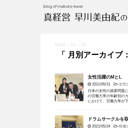
blog of makoto-keiei
HOME
>
0年
>
0月
「 月別アーカイブ：2
女性活躍のMとL
2021/05/31
-
女性
日本の女性の就業問題
の労働力率の年齢別のカ
にかけて、労働力率が下が
ドラムサークルを
2021/05/24
-
研修