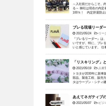
～入社前だからこそ、
る～ 御社は現在の内定
100％！ 内定辞退防止に
ブレる現場リーダ
2021/05/24
-
リー
『ブレるリーダー』は
いですが、特に、ブレ
いと感じています。 仕事
「リスキリング」と「
2021/05/19
-
人材
トヨタが2030年に新
部品、製造工程、販売
タはウーブン・シティ建設
あえてネガティブ
2021/05/07
-
ビジ