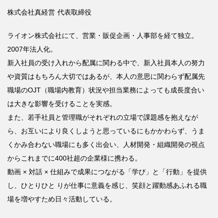
株式会社真経営
代表取締役
ライオン株式会社にて、営業・販促企画・人事部を経て独立。
2007
年法人化。
新入社員の受け入れから配属に関わる中で、新入社員本人の努力
や資質はもちろん大切ではあるが、本人の意思に関わらず配属先
職場の
OJT
（職場内教育）状況や担当業務によっても成長度合い
は大きな影響を受けることを実感。
また、若手社員と管理職がそれぞれの立場で課題感を抱えなが
ら、お互いにより良くしようと思っているにもかかわらず、うま
くかみ合わない職場にも多く出会い、人材開発・組織開発の視点
からこれまでに
400
社超の企業様に携わる。
動画
×
対話
×
仕組みで成果につながる「学び」と「行動」を提供
し、ひとりひと
りが仕事に意義を感じ、笑顔と躍動感あふれる職
場を増やすため日々活動している。