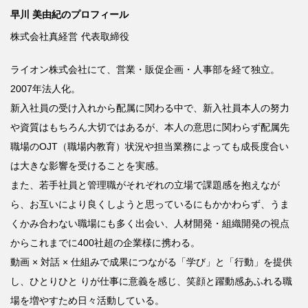
早川 美由紀のプロフィール
株式会社真経営
代表取締役
ライオン株式会社にて、営業・販促企画・人事部を経て独立。
2007
年法人化。
新入社員の受け入れから配属に関わる中で、新入社員本人の努力
や資質はもちろん大切ではあるが、本人の意思に関わらず配属先
職場の
OJT
（職場内教育）状況や担当業務によっても成長度合い
は大きな影響を受けることを実感。
また、若手社員と管理職がそれぞれの立場で課題感を抱えなが
ら、お互いにより良くしようと思っているにもかかわらず、うま
くかみ合わない職場にも多く出会い、人材開発・組織開発の視点
からこれまでに
400
社超の企業様に携わる。
動画
×
対話
×
仕組みで成果につながる「学び」と「行動」を提供
し、ひとりひと
りが仕事に意義を感じ、笑顔と躍動感あふれる職
場を増やすため日々活動している。